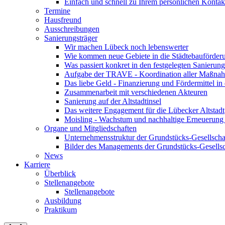
Einfach und schnell zu Ihrem persönlichen Kontak
Termine
Hausfreund
Ausschreibungen
Sanierungsträger
Wir machen Lübeck noch lebenswerter
Wie kommen neue Gebiete in die Städtebauförder
Was passiert konkret in den festgelegten Sanierun
Aufgabe der TRAVE - Koordination aller Maßnah
Das liebe Geld - Finanzierung und Fördermittel in
Zusammenarbeit mit verschiedenen Akteuren
Sanierung auf der Altstadtinsel
Das weitere Engagement für die Lübecker Altstadt
Moisling - Wachstum und nachhaltige Erneuerung 
Organe und Mitgliedschaften
Unternehmensstruktur der Grundstücks-Gesells
Bilder des Managements der Grundstücks-Gesel
News
Karriere
Überblick
Stellenangebote
Stellenangebote
Ausbildung
Praktikum