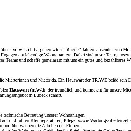
eck verwurzelt ist, geben wir seit über 97 Jahren tausenden von Men
gem Engagement lebendige Wohnquartiere. Dabei sind unser Team, uns
nseres Teams und schaffe gemeinsam mit uns ein gutes und bezahlbares
iblen
Hauswart (m/w/d)
, der freundlich und kompetent für unsere Miet
hnungsangebot in Lübeck schafft.
e technische Betreuung unserer Wohnanlagen.
 auf und führen Kleinreparaturen, Pflege- sowie Wartungsarbeiten selbs
ten und überwachen die Arbeiten der Firmen.
 und prüfen Wohnungen, Gebäudeteile, Spielplätze sowie Grünpflege un