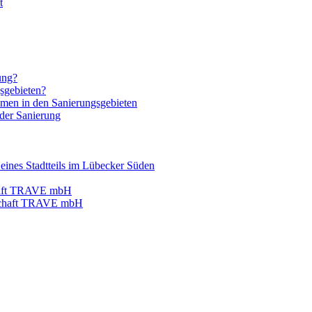
t
ung?
gsgebieten?
men in den Sanierungsgebieten
 der Sanierung
eines Stadtteils im Lübecker Süden
chaft TRAVE mbH
lschaft TRAVE mbH