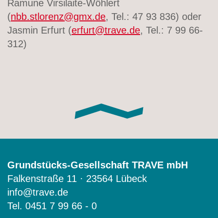
Ramune Virsilaite-Wöhlert
(
nbb.stlorenz@gmx.de
, Tel.: 47 93 836) oder
Jasmin Erfurt (
erfurt@trave.de
, Tel.: 7 99 66-
312)
Grundstücks-Gesellschaft TRAVE mbH
Falkenstraße 11 · 23564 Lübeck
info@trave.de
Tel.
0451 7 99 66 - 0